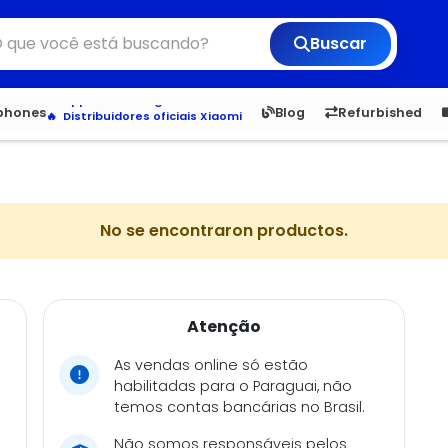
Buscar
Veja os Lançamentos
Apple, Samsung e Outros
6,050
5.21
1,900
1.0
tphones
Blog
Refurbished
Distribuidores oficiais Xiaomi
No se encontraron productos.
Atenção
As vendas online só estão
habilitadas para o Paraguai, não
temos contas bancárias no Brasil.
Não somos responsáveis pelos