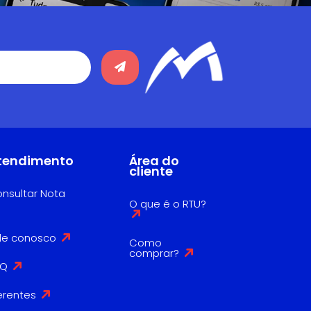
tendimento
Área do
cliente
nsultar Nota
O que é o RTU?
le conosco
Como
comprar?
AQ
erentes