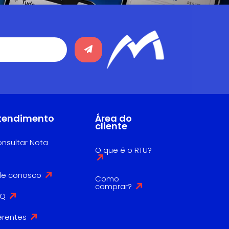
tendimento
Área do
cliente
nsultar Nota
O que é o RTU?
le conosco
Como
comprar?
AQ
erentes