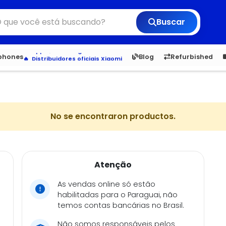
Buscar
Veja os Lançamentos
Apple, Samsung e Outros
6,050
5.23
1,900
1.
tphones
Blog
Refurbished
Distribuidores oficiais Xiaomi
No se encontraron productos.
Atenção
As vendas online só estão
habilitadas para o Paraguai, não
temos contas bancárias no Brasil.
Não somos responsáveis pelos