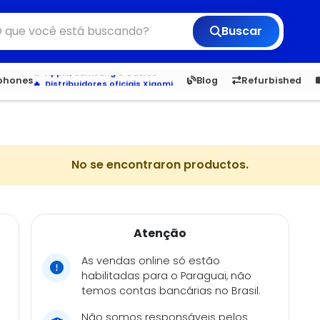
Buscar
Veja os Lançamentos
Apple, Samsung e Outros
6,050
5.22
1,900
1.
tphones
Blog
Refurbished
Distribuidores oficiais Xiaomi
No se encontraron productos.
Atenção
As vendas online só estão
habilitadas para o Paraguai, não
temos contas bancárias no Brasil.
Não somos responsáveis pelos