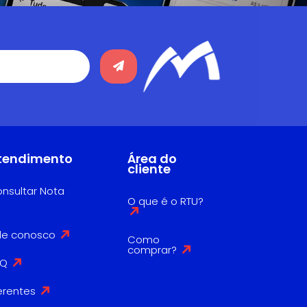
tendimento
Área do
cliente
nsultar Nota
O que é o RTU?
le conosco
Como
comprar?
AQ
erentes