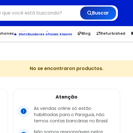
Buscar
Veja os Lançamentos
Apple, Samsung e Outros
6,050
5.23
1,900
1.
tphones
Blog
Refurbished
Distribuidores oficiais Xiaomi
No se encontraron productos.
Atenção
As vendas online só estão
habilitadas para o Paraguai, não
temos contas bancárias no Brasil.
Não somos responsáveis pelos