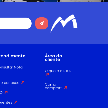
tendimento
Área do
cliente
nsultar Nota
O que é o RTU?
le conosco
Como
comprar?
AQ
erentes