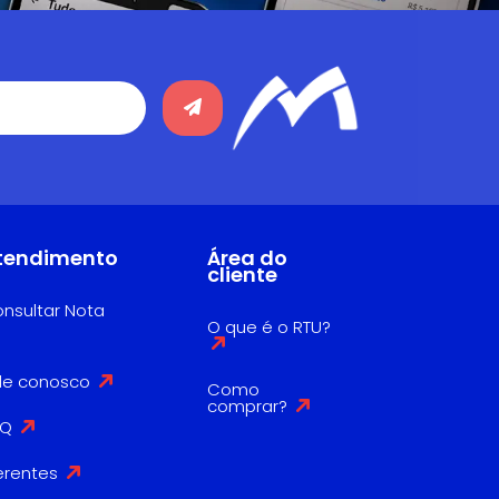
tendimento
Área do
cliente
nsultar Nota
O que é o RTU?
le conosco
Como
comprar?
AQ
erentes