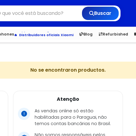
Buscar
Veja os Lançamentos
Apple, Samsung e Outros
6,050
5.20
1,900
1.
tphones
Blog
Refurbished
Distribuidores oficiais Xiaomi
No se encontraron productos.
Atenção
As vendas online só estão
habilitadas para o Paraguai, não
temos contas bancárias no Brasil.
Não somos responsáveis pelos