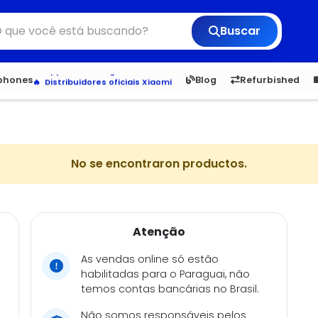
Buscar
Veja os Lançamentos
Apple, Samsung e Outros
6,050
5.22
1,900
1.
tphones
Blog
Refurbished
Distribuidores oficiais Xiaomi
No se encontraron productos.
Atenção
As vendas online só estão
habilitadas para o Paraguai, não
temos contas bancárias no Brasil.
Não somos responsáveis pelos