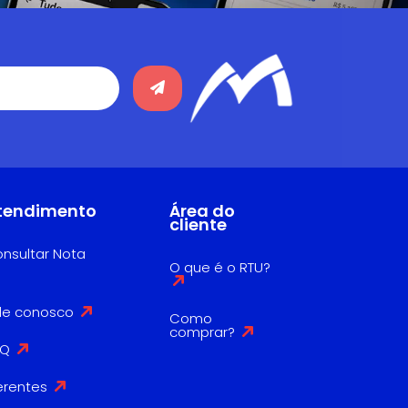
tendimento
Área do
cliente
nsultar Nota
O que é o RTU?
le conosco
Como
comprar?
AQ
erentes