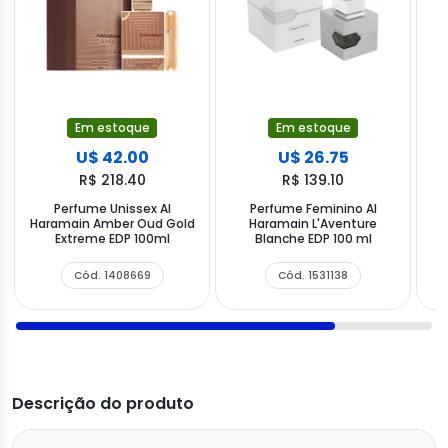
Em estoque
Em estoque
U$ 42.00
U$ 26.75
R$ 218.40
R$ 139.10
Perfume Unissex Al
Perfume Feminino Al
Haramain Amber Oud Gold
Haramain L'Aventure
H
Extreme EDP 100ml
Blanche EDP 100 ml
Cód. 1408669
Cód. 1531138
Descrição do produto