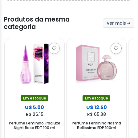
Produtos da mesma
ver mais
categoria
Em estoque
Em estoque
U$ 5.00
U$ 12.50
R$ 26.15
R$ 65.38
Perfume Feminino Fragluxe
Perfume Feminino Nasma
Night Rose EDT 100 ml
Bellissima EDP 100ml
M