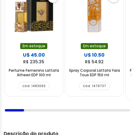
Em estoque
Em estoque
U$ 45.00
U$ 10.50
R$ 235.35
R$ 54.92
Perfume Femenino Lattafa
Spray Corporal Lattafa Yara
Pe
Atheeri EDP 100 ml
Tous EDP 150 ml
M
Cód. 1483093
Cód. 1479737
Descrição do produto