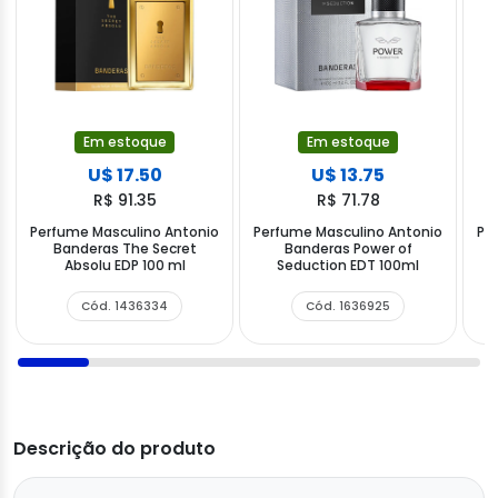
Em estoque
Em estoque
U$ 17.50
U$ 13.75
R$ 91.35
R$ 71.78
Perfume Masculino Antonio
Perfume Masculino Antonio
Pe
Banderas The Secret
Banderas Power of
B
Absolu EDP 100 ml
Seduction EDT 100ml
Cód. 1436334
Cód. 1636925
Descrição do produto