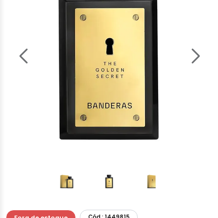
Cód.: 1449815
Fora de estoque