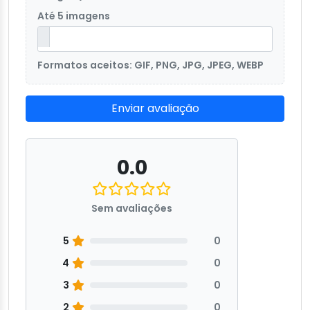
Até 5 imagens
Formatos aceitos: GIF, PNG, JPG, JPEG, WEBP
Enviar avaliação
0.0
Sem avaliações
5
0
4
0
3
0
2
0