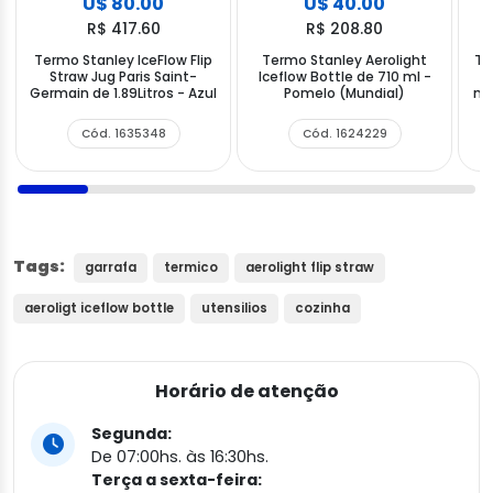
U$ 80.00
U$ 40.00
R$ 417.60
R$ 208.80
Termo Stanley IceFlow Flip
Termo Stanley Aerolight
Te
Straw Jug Paris Saint-
Iceflow Bottle de 710 ml -
F
Germain de 1.89Litros - Azul
Pomelo (Mundial)
ml
Cód. 1635348
Cód. 1624229
Tags:
garrafa
termico
aerolight flip straw
aeroligt iceflow bottle
utensilios
cozinha
Horário de atenção
Segunda:
De 07:00hs. às 16:30hs.
Terça a sexta-feira: