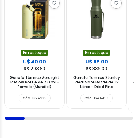
Em estoque
Em estoque
U$ 40.00
U$ 65.00
R$ 208.80
R$ 339.30
Garrafa Térmico Aerolight
Garrafa Térmica Stanley
G
Iceflow Bottle de 710 ml -
Ideal Mate Bottle de 1.2
Ae
Pomelo (Mundial)
Litros - Dried Pine
Cód. 1624229
Cód. 1644456