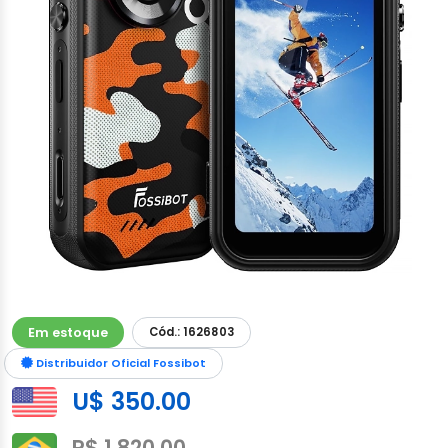
Em estoque
Cód.: 1626803
Distribuidor Oficial Fossibot
U$ 350.00
R$ 1,820.00