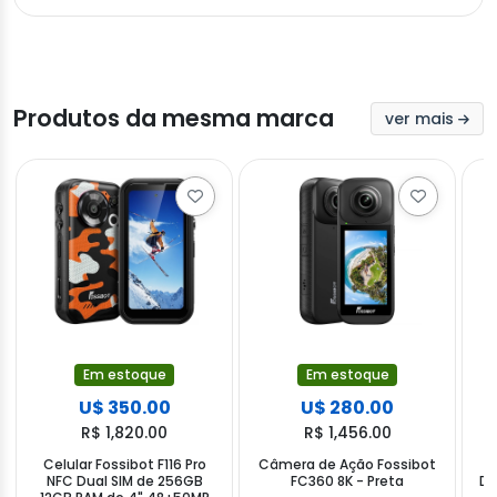
Produtos da mesma marca
ver mais
Em estoque
Em estoque
U$ 350.00
U$ 280.00
R$ 1,820.00
R$ 1,456.00
Celular Fossibot F116 Pro
Câmera de Ação Fossibot
C
NFC Dual SIM de 256GB
FC360 8K - Preta
Du