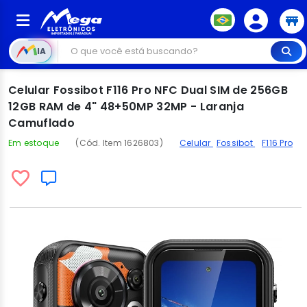
IA
Celular Fossibot F116 Pro NFC Dual SIM de 256GB
12GB RAM de 4" 48+50MP 32MP - Laranja
Camuflado
Em estoque
(Cód. Item 1626803)
Celular
Fossibot
F116 Pro