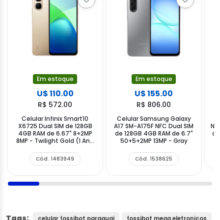
Em estoque
Em estoque
U$ 110.00
U$ 155.00
R$ 572.00
R$ 806.00
Celular Infinix Smart10
Celular Samsung Galaxy
X6725 Dual SIM de 128GB
A17 SM-A175F NFC Dual SIM
Na
4GB RAM de 6.67" 8+2MP
de 128GB 4GB RAM de 6.7"
de
8MP - Twilight Gold (1 Ano
50+5+2MP 13MP - Gray
de Garantia)
Cód. 1483949
Cód. 1538625
Tags:
celular fossibot paraguai
fossibot mega eletronicos