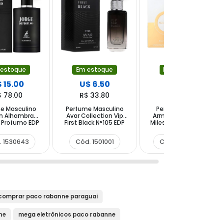
 estoque
Em estoque
Em estoque
 15.00
U$ 6.50
U$ 23.00
$ 78.00
R$ 33.80
R$ 119.60
e Masculino
Perfume Masculino
Perfume Unissex
n Alhambra
Avar Collection Vip
Armaf Club de Nuit
i Profumo EDP
First Black N°105 EDP
Milestone EDP 105 ml
100 ml
30 ml
. 1530643
Cód. 1501001
Cód. 1474442
comprar paco rabanne paraguai
ne
mega eletrônicos paco rabanne