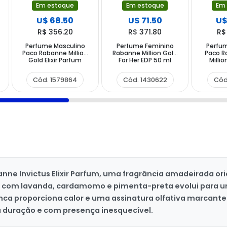
Em estoque
Em estoque
Em
U$ 68.50
U$ 71.50
U$
R$ 356.20
R$ 371.80
R$
Perfume Masculino
Perfume Feminino
Perfu
s
Paco Rabanne Million
Rabanne Million Gold
Paco R
Gold Elixir Parfum
For Her EDP 50 ml
Milli
Intense 100 ml
Cód. 1579864
Cód. 1430622
Cód
ne Invictus Elixir Parfum, uma fragrância amadeirada or
a com lavanda, cardamomo e pimenta-preta evolui para um
nca proporciona calor e uma assinatura olfativa marcant
a duração e com presença inesquecível.