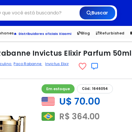
Buscar
6,050
5.20
1,900
1.
Veja os Lançamentos
tphones
Blog
Refurbished
Apple, Samsung e Outros
Distribuidores oficiais Xiaomi
abanne Invictus Elixir Parfum 50ml
culino
Paco Rabanne
Invictus Elixir
Em estoque
Cód.: 1646054
U$ 70.00
R$ 364.00