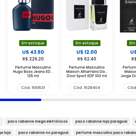
Em estoque
Em estoque
Em
U$ 43.50
U$ 12.00
U$
R$ 226.20
R$ 62.40
R
Perfume Masculino
Perfume Masculino
Perfum
Hugo Boss Jeans EDT
Maison Alhambra Dark
Maiso
125 ml
Door Sport EDP 100 ml
Jorge D
Cód. 1561531
Cód. 1528404
Cód
paco rabanne mega eletrônicos
paco rabanne loja paraguai
a loja
paco rabanne no paraguai
perfume masculino paco raban