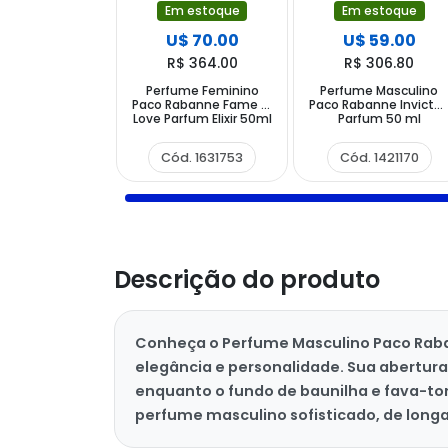
Em estoque
Em estoque
U$ 70.00
U$ 59.00
R$ 364.00
R$ 306.80
Perfume Feminino
Perfume Masculino
Paco Rabanne Fame In
Paco Rabanne Invictu
Love Parfum Elixir 50ml
Parfum 50 ml
Cód. 1631753
Cód. 1421170
Descrição do produto
Conheça o Perfume Masculino Paco Raban
elegância e personalidade. Sua abertur
enquanto o fundo de baunilha e fava-to
perfume masculino sofisticado, de long