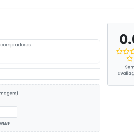
0.
Se
avalia
 imagem)
 WEBP