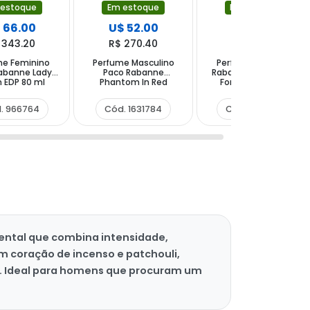
 estoque
Em estoque
Em estoque
 66.00
U$ 52.00
U$ 84.00
 343.20
R$ 270.40
R$ 436.80
me Feminino
Perfume Masculino
Perfume Feminino
abanne Lady
Paco Rabanne
Rabanne Million Gold
on EDP 80 ml
Phantom In Red
For Her EDP 90 ml
Parfum Elixir 50ml
. 966764
Cód. 1631784
Cód. 1430639
iental que combina intensidade,
 coração de incenso e patchouli,
e. Ideal para homens que procuram um