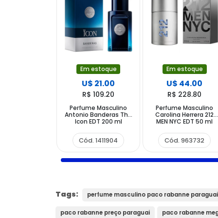
Em estoque
Em estoque
U$ 21.00
U$ 44.00
R$ 109.20
R$ 228.80
Perfume Masculino
Perfume Masculino
Antonio Banderas The
Carolina Herrera 212
Icon EDT 200 ml
MEN NYC EDT 50 ml
Cód. 1411904
Cód. 963732
Tags:
perfume masculino paco rabanne paraguai
paco rabanne preço paraguai
paco rabanne meg