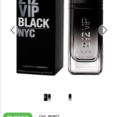
Em estoque
Cód.: 963817