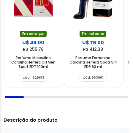
Em estoque
Em estoque
U$ 49.00
U$ 79.00
R$ 255.78
R$ 412.38
Perfume Masculino
Perfume Femenino
Carolina Herrera CH Men
Carolina Herrera Good Girl
Car
Sport EDT 100ml
EDP 80 ml
Cód. 1629613
Cód. 963961
Descrição do produto