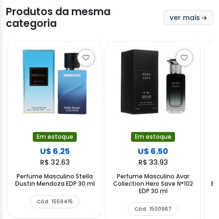
Produtos da mesma
ver mais
categoria
Em estoque
Em estoque
U$ 6.25
U$ 6.50
R$ 32.63
R$ 33.93
Perfume Masculino Stella
Perfume Masculino Avar
P
Dustin Mendoza EDP 30 ml
Collection Hero Save N°102
Be
EDP 30 ml
Cód. 1559415
Cód. 1500967